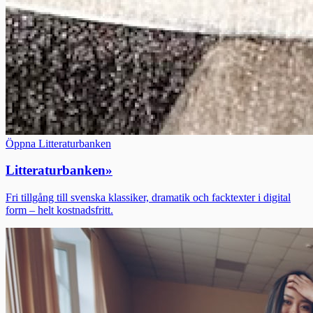
Öppna Litteraturbanken
Litteraturbanken
»
Fri tillgång till svenska klassiker, dramatik och facktexter i digital
form – helt kostnadsfritt.