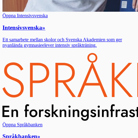
Öppna Intensivsvenska
Intensivsvenska
»
Ett samarbete mellan skolor och Svenska Akademien som ger
nyanlända gymnasieelever intensiv språkträning.
Öppna Språkbanken
Språkbanken
»