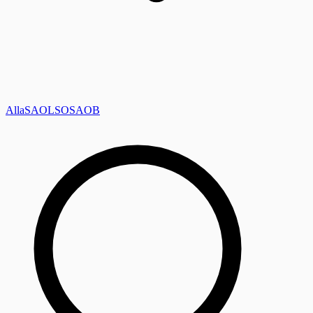
Alla
SAOL
SO
SAOB