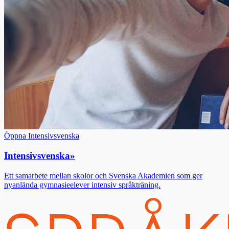
Öppna Intensivsvenska
Intensivsvenska
»
Ett samarbete mellan skolor och Svenska Akademien som ger
nyanlända gymnasieelever intensiv språkträning.