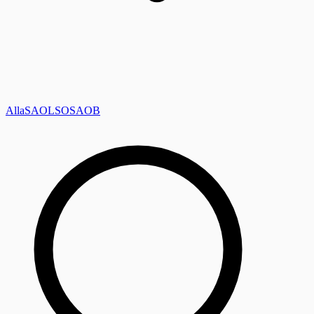
Alla
SAOL
SO
SAOB