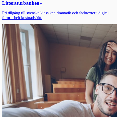
Litteraturbanken
»
Fri tillgång till svenska klassiker, dramatik och facktexter i digital
form – helt kostnadsfritt.