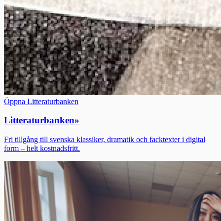
Öppna Litteraturbanken
Litteraturbanken
»
Fri tillgång till svenska klassiker, dramatik och facktexter i digital
form – helt kostnadsfritt.