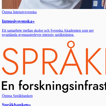
Öppna Intensivsvenska
Intensivsvenska
»
Ett samarbete mellan skolor och Svenska Akademien som ger
nyanlända gymnasieelever intensiv språkträning.
Öppna Språkbanken
Språkbanken
»