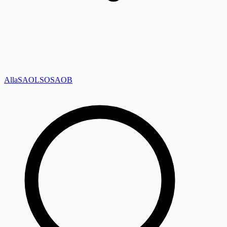
Alla
SAOL
SO
SAOB