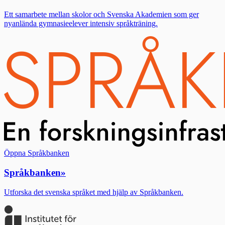
Ett samarbete mellan skolor och Svenska Akademien som ger
nyanlända gymnasieelever intensiv språkträning.
Öppna Språkbanken
Språkbanken
»
Utforska det svenska språket med hjälp av Språkbanken.