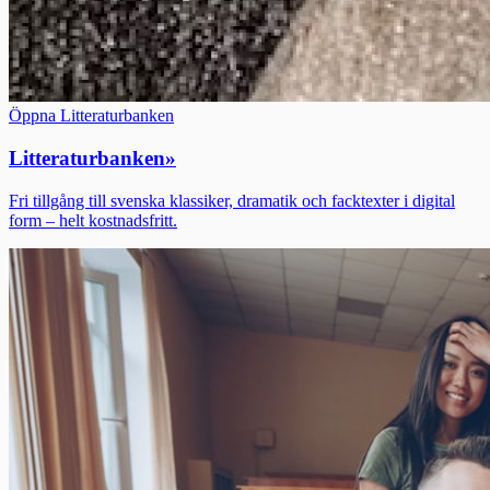
Öppna Litteraturbanken
Litteraturbanken
»
Fri tillgång till svenska klassiker, dramatik och facktexter i digital
form – helt kostnadsfritt.