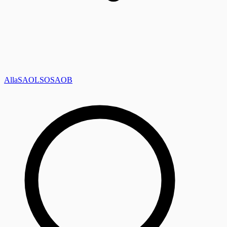
Alla
SAOL
SO
SAOB