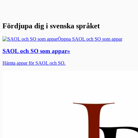
Fördjupa dig i svenska språket
Öppna SAOL och SO som appar
SAOL och SO som appar
»
Hämta appar för SAOL och SO.