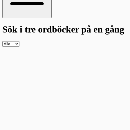
Sök i tre ordböcker
på en gång