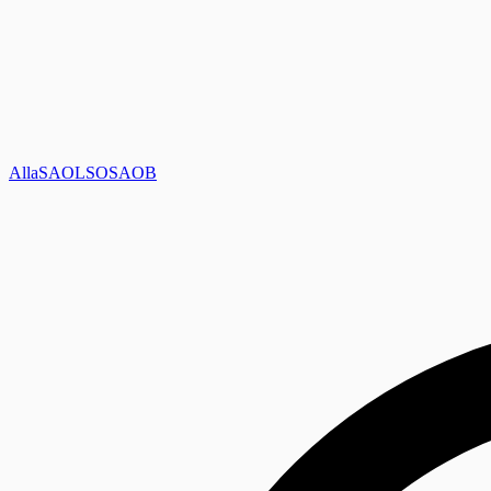
Alla
SAOL
SO
SAOB