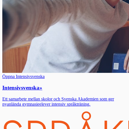
Öppna Intensivsvenska
Intensivsvenska
»
Ett samarbete mellan skolor och Svenska Akademien som ger
nyanlända gymnasieelever intensiv språkträning.