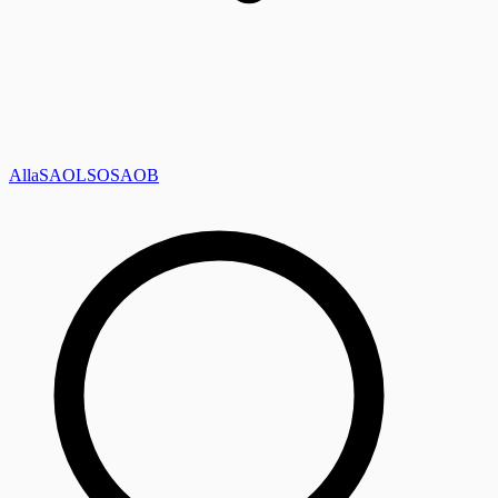
Alla
SAOL
SO
SAOB