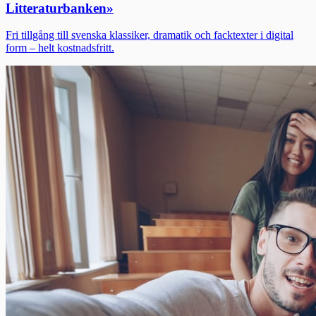
Litteraturbanken
»
Fri tillgång till svenska klassiker, dramatik och facktexter i digital
form – helt kostnadsfritt.