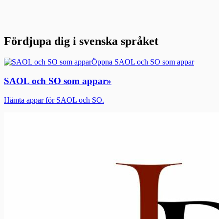
Fördjupa dig i svenska språket
Öppna SAOL och SO som appar
SAOL och SO som appar
»
Hämta appar för SAOL och SO.