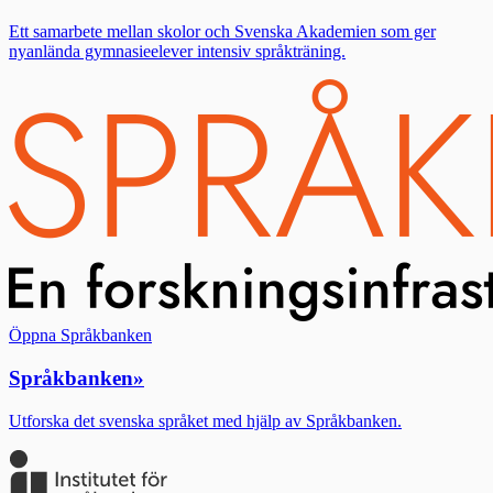
Ett samarbete mellan skolor och Svenska Akademien som ger
nyanlända gymnasieelever intensiv språkträning.
Öppna Språkbanken
Språkbanken
»
Utforska det svenska språket med hjälp av Språkbanken.