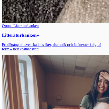
Öppna Litteraturbanken
Litteraturbanken
»
Fri tillgång till svenska klassiker, dramatik och facktexter i digital
form – helt kostnadsfritt.