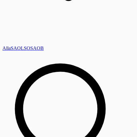
Alla
SAOL
SO
SAOB