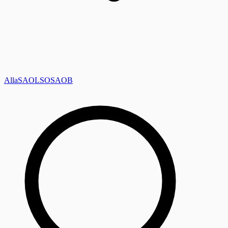
Alla
SAOL
SO
SAOB