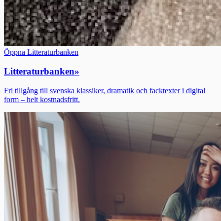
Öppna Litteraturbanken
Litteraturbanken
»
Fri tillgång till svenska klassiker, dramatik och facktexter i digital
form – helt kostnadsfritt.