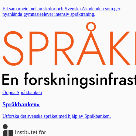
Ett samarbete mellan skolor och Svenska Akademien som ger
nyanlända gymnasieelever intensiv språkträning.
Öppna Språkbanken
Språkbanken
»
Utforska det svenska språket med hjälp av Språkbanken.