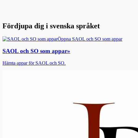
Fördjupa dig i svenska språket
Öppna SAOL och SO som appar
SAOL och SO som appar
»
Hämta appar för SAOL och SO.