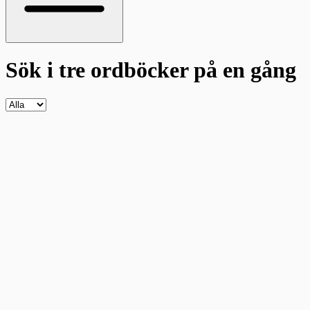
Sök i tre ordböcker
på en gång