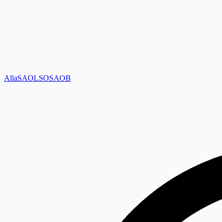
Alla
SAOL
SO
SAOB