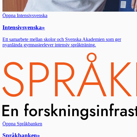
Öppna Intensivsvenska
Intensivsvenska
»
Ett samarbete mellan skolor och Svenska Akademien som ger
nyanlända gymnasieelever intensiv språkträning.
Öppna Språkbanken
Språkbanken
»