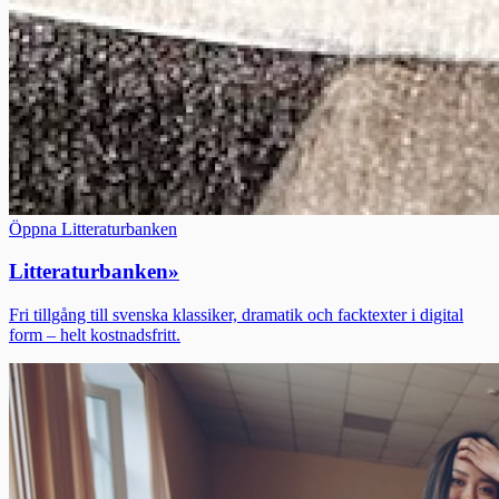
Öppna Litteraturbanken
Litteraturbanken
»
Fri tillgång till svenska klassiker, dramatik och facktexter i digital
form – helt kostnadsfritt.