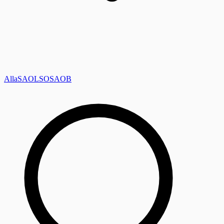
Alla
SAOL
SO
SAOB