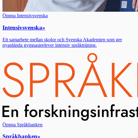
Öppna Intensivsvenska
Intensivsvenska
»
Ett samarbete mellan skolor och Svenska Akademien som ger
nyanlända gymnasieelever intensiv språkträning.
Öppna Språkbanken
Språkbanken
»