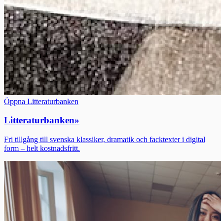
Öppna Litteraturbanken
Litteraturbanken
»
Fri tillgång till svenska klassiker, dramatik och facktexter i digital
form – helt kostnadsfritt.