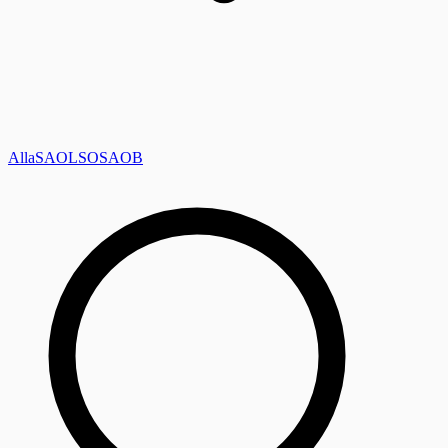
Alla
SAOL
SO
SAOB