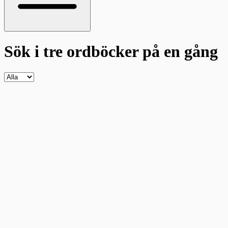
Sök i tre ordböcker
på en gång