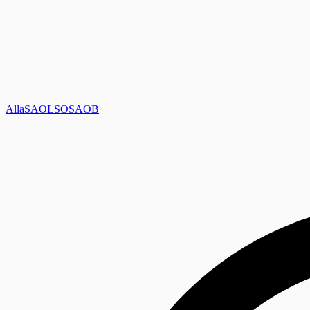
Alla
SAOL
SO
SAOB