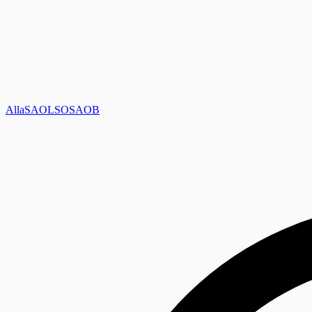
Alla
SAOL
SO
SAOB