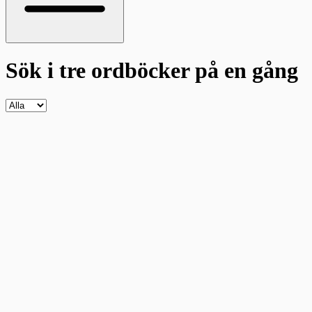
Sök i tre ordböcker
på en gång