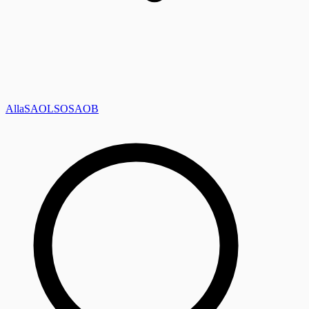
Alla
SAOL
SO
SAOB