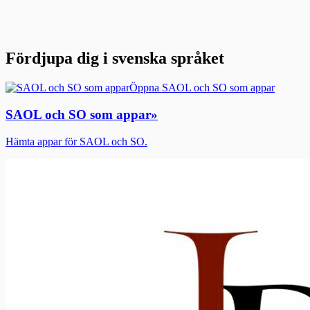
Fördjupa dig i svenska språket
Öppna SAOL och SO som appar
SAOL och SO som appar
»
Hämta appar för SAOL och SO.