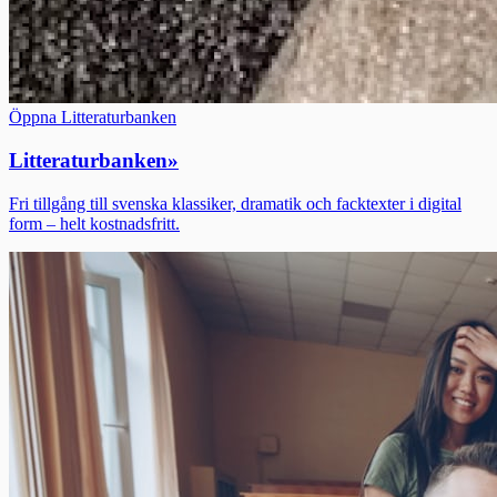
Öppna Litteraturbanken
Litteraturbanken
»
Fri tillgång till svenska klassiker, dramatik och facktexter i digital
form – helt kostnadsfritt.