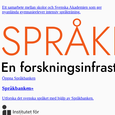
Ett samarbete mellan skolor och Svenska Akademien som ger
nyanlända gymnasieelever intensiv språkträning.
Öppna Språkbanken
Språkbanken
»
Utforska det svenska språket med hjälp av Språkbanken.