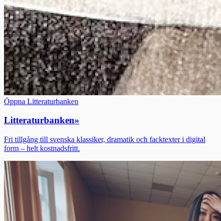
Öppna Litteraturbanken
Litteraturbanken
»
Fri tillgång till svenska klassiker, dramatik och facktexter i digital
form – helt kostnadsfritt.