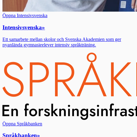
Öppna Intensivsvenska
Intensivsvenska
»
Ett samarbete mellan skolor och Svenska Akademien som ger
nyanlända gymnasieelever intensiv språkträning.
Öppna Språkbanken
Språkbanken
»