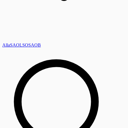
Alla
SAOL
SO
SAOB