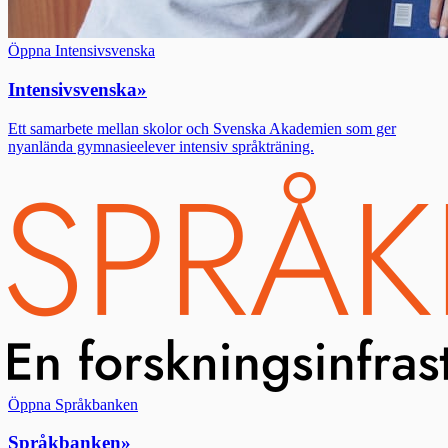
Öppna Intensivsvenska
Intensivsvenska
»
Ett samarbete mellan skolor och Svenska Akademien som ger
nyanlända gymnasieelever intensiv språkträning.
Öppna Språkbanken
Språkbanken
»