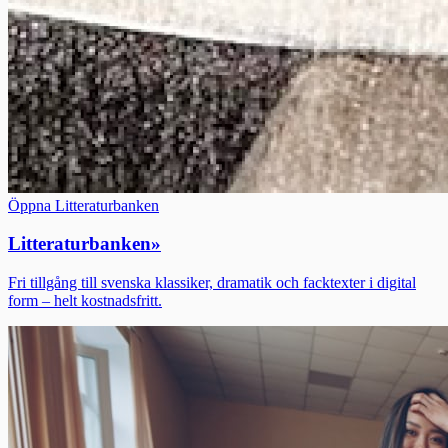
Öppna Litteraturbanken
Litteraturbanken
»
Fri tillgång till svenska klassiker, dramatik och facktexter i digital
form – helt kostnadsfritt.