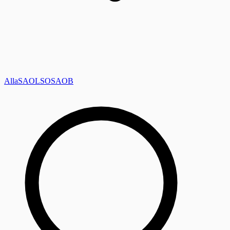
Alla
SAOL
SO
SAOB