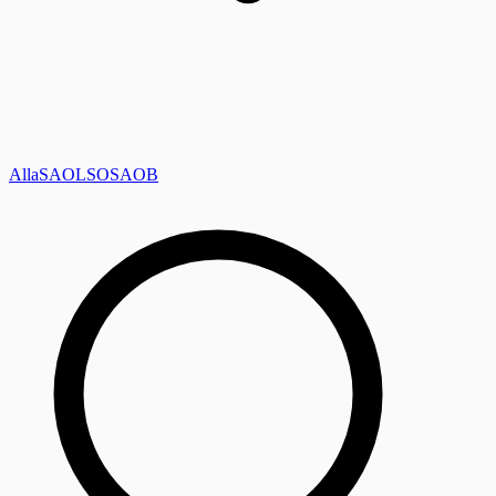
Alla
SAOL
SO
SAOB