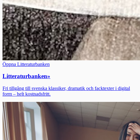
Öppna Litteraturbanken
Litteraturbanken
»
Fri tillgång till svenska klassiker, dramatik och facktexter i digital
form – helt kostnadsfritt.