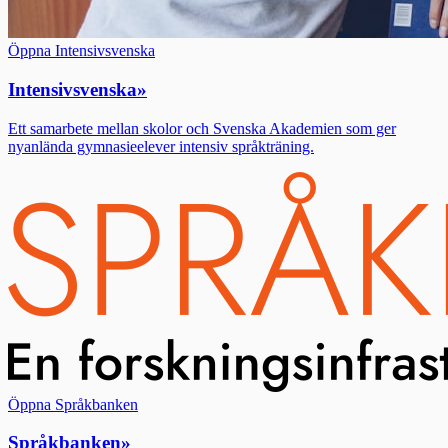
Öppna Intensivsvenska
Intensivsvenska
»
Ett samarbete mellan skolor och Svenska Akademien som ger
nyanlända gymnasieelever intensiv språkträning.
Öppna Språkbanken
Språkbanken
»