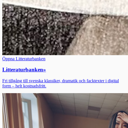
Öppna Litteraturbanken
Litteraturbanken
»
Fri tillgång till svenska klassiker, dramatik och facktexter i digital
form – helt kostnadsfritt.