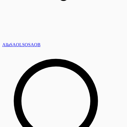
Alla
SAOL
SO
SAOB