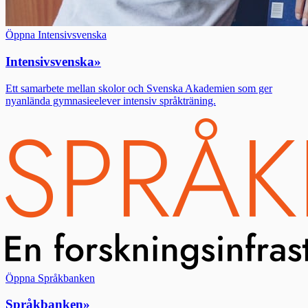
Öppna Intensivsvenska
Intensivsvenska
»
Ett samarbete mellan skolor och Svenska Akademien som ger
nyanlända gymnasieelever intensiv språkträning.
Öppna Språkbanken
Språkbanken
»