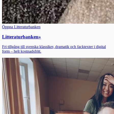
Öppna Litteraturbanken
Litteraturbanken
»
Fri tillgång till svenska klassiker, dramatik och facktexter i digital
form – helt kostnadsfritt.