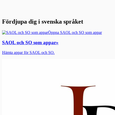
Fördjupa dig i svenska språket
Öppna SAOL och SO som appar
SAOL och SO som appar
»
Hämta appar för SAOL och SO.