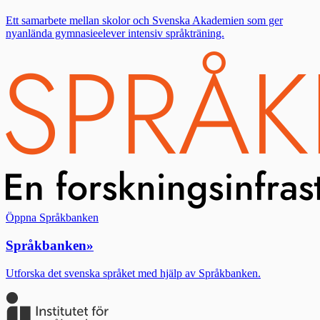
Ett samarbete mellan skolor och Svenska Akademien som ger
nyanlända gymnasieelever intensiv språkträning.
Öppna Språkbanken
Språkbanken
»
Utforska det svenska språket med hjälp av Språkbanken.