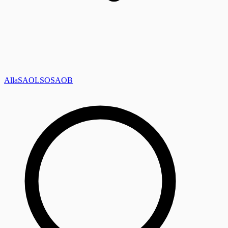
Alla
SAOL
SO
SAOB