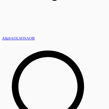
Alla
SAOL
SO
SAOB