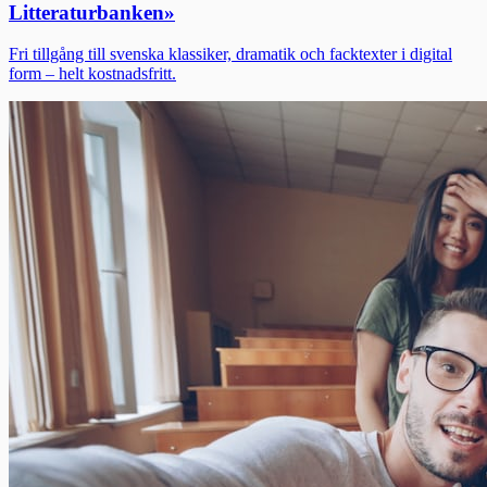
Litteraturbanken
»
Fri tillgång till svenska klassiker, dramatik och facktexter i digital
form – helt kostnadsfritt.