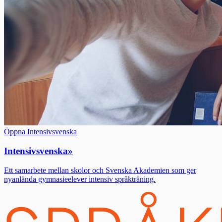
Öppna Intensivsvenska
Intensivsvenska
»
Ett samarbete mellan skolor och Svenska Akademien som ger
nyanlända gymnasieelever intensiv språkträning.