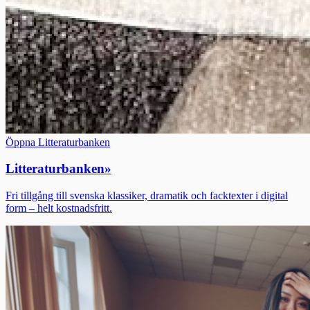
Öppna Litteraturbanken
Litteraturbanken
»
Fri tillgång till svenska klassiker, dramatik och facktexter i digital
form – helt kostnadsfritt.