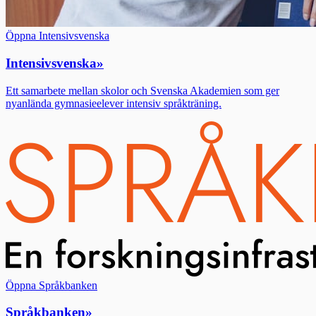
Öppna Intensivsvenska
Intensivsvenska
»
Ett samarbete mellan skolor och Svenska Akademien som ger
nyanlända gymnasieelever intensiv språkträning.
Öppna Språkbanken
Språkbanken
»