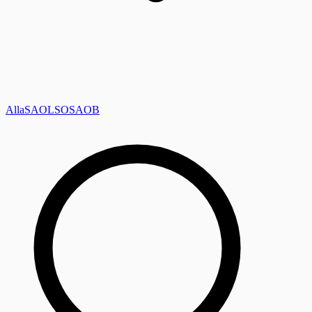
Alla
SAOL
SO
SAOB