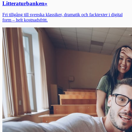
Litteraturbanken
»
Fri tillgång till svenska klassiker, dramatik och facktexter i digital
form – helt kostnadsfritt.