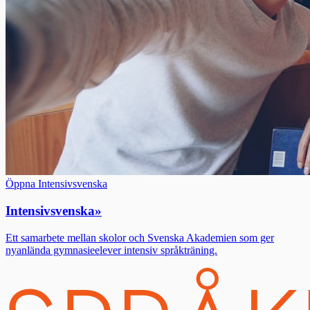
Öppna Intensivsvenska
Intensivsvenska
»
Ett samarbete mellan skolor och Svenska Akademien som ger
nyanlända gymnasieelever intensiv språkträning.