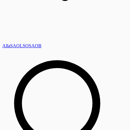
Alla
SAOL
SO
SAOB