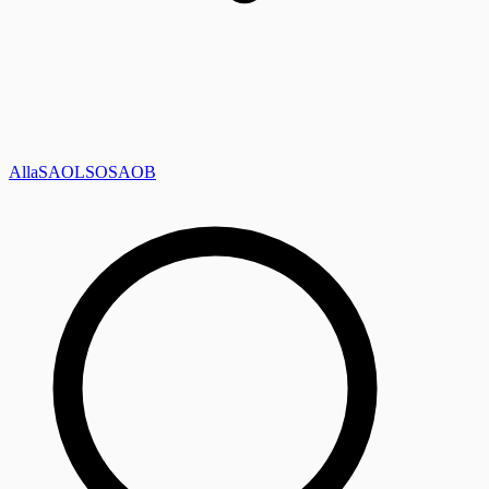
Alla
SAOL
SO
SAOB