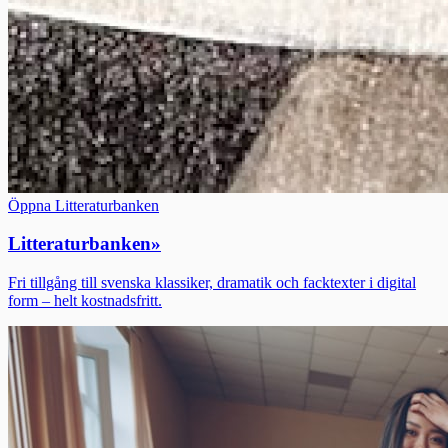
Öppna Litteraturbanken
Litteraturbanken
»
Fri tillgång till svenska klassiker, dramatik och facktexter i digital
form – helt kostnadsfritt.