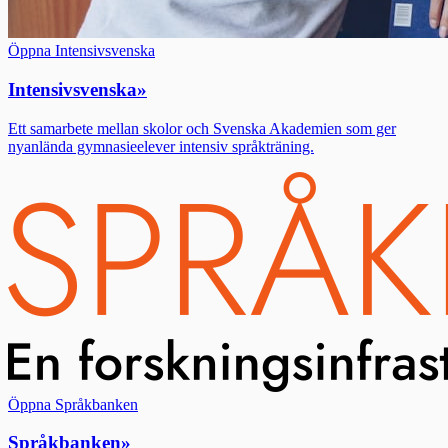
Öppna Intensivsvenska
Intensivsvenska
»
Ett samarbete mellan skolor och Svenska Akademien som ger
nyanlända gymnasieelever intensiv språkträning.
Öppna Språkbanken
Språkbanken
»