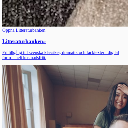
Öppna Litteraturbanken
Litteraturbanken
»
Fri tillgång till svenska klassiker, dramatik och facktexter i digital
form – helt kostnadsfritt.