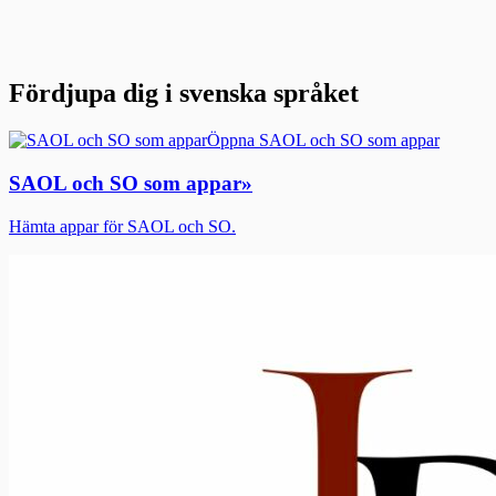
Fördjupa dig i svenska språket
Öppna SAOL och SO som appar
SAOL och SO som appar
»
Hämta appar för SAOL och SO.