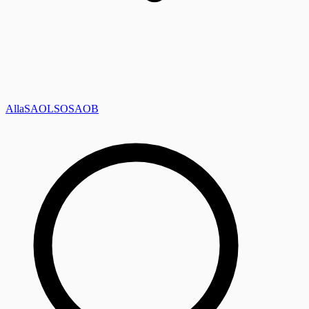
Alla
SAOL
SO
SAOB