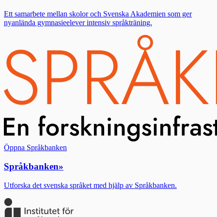
Ett samarbete mellan skolor och Svenska Akademien som ger
nyanlända gymnasieelever intensiv språkträning.
Öppna Språkbanken
Språkbanken
»
Utforska det svenska språket med hjälp av Språkbanken.