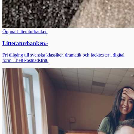
Öppna Litteraturbanken
Litteraturbanken
»
Fri tillgång till svenska klassiker, dramatik och facktexter i digital
form – helt kostnadsfritt.