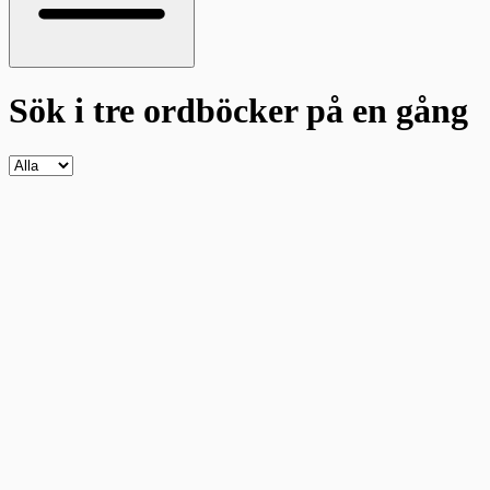
Sök i tre ordböcker
på en gång