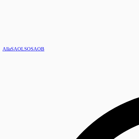
Alla
SAOL
SO
SAOB