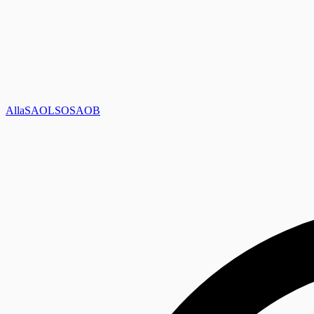
Alla
SAOL
SO
SAOB