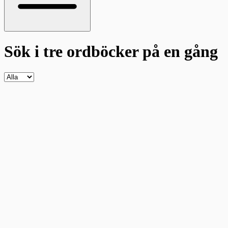
Sök i tre ordböcker
på en gång