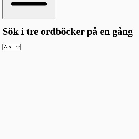
Sök i tre ordböcker
på en gång