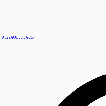
Alla
SAOL
SO
SAOB