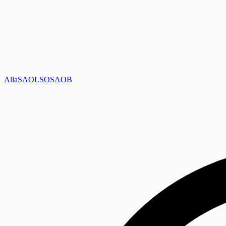
Alla
SAOL
SO
SAOB