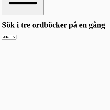
Sök i tre ordböcker
på en gång