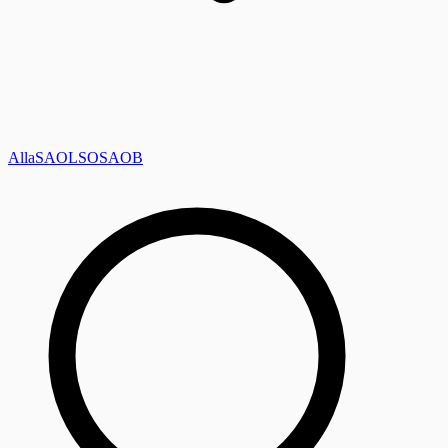
Alla
SAOL
SO
SAOB