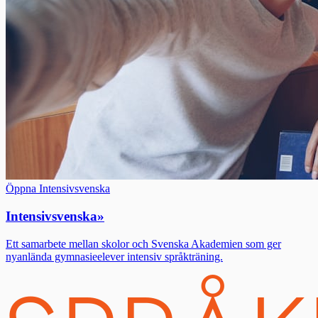
Öppna Intensivsvenska
Intensivsvenska
»
Ett samarbete mellan skolor och Svenska Akademien som ger
nyanlända gymnasieelever intensiv språkträning.