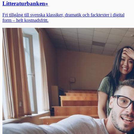
Litteraturbanken
»
Fri tillgång till svenska klassiker, dramatik och facktexter i digital
form – helt kostnadsfritt.