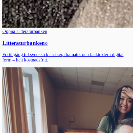
Öppna Litteraturbanken
Litteraturbanken
»
Fri tillgång till svenska klassiker, dramatik och facktexter i digital
form – helt kostnadsfritt.