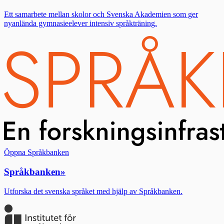
Ett samarbete mellan skolor och Svenska Akademien som ger
nyanlända gymnasieelever intensiv språkträning.
Öppna Språkbanken
Språkbanken
»
Utforska det svenska språket med hjälp av Språkbanken.