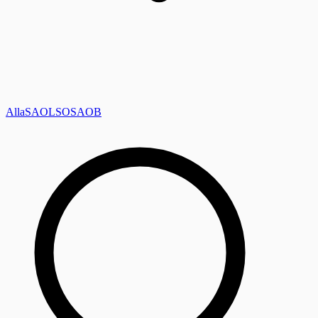
Alla
SAOL
SO
SAOB