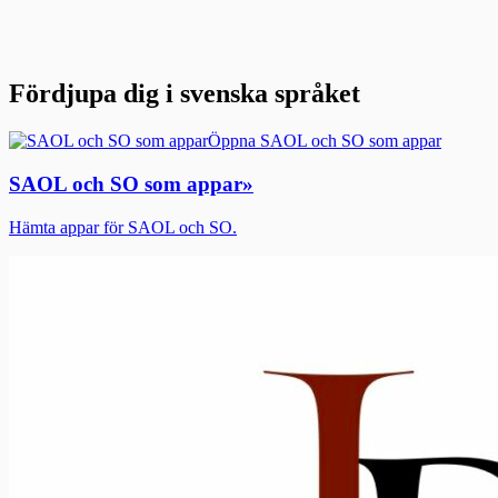
Fördjupa dig i svenska språket
Öppna SAOL och SO som appar
SAOL och SO som appar
»
Hämta appar för SAOL och SO.