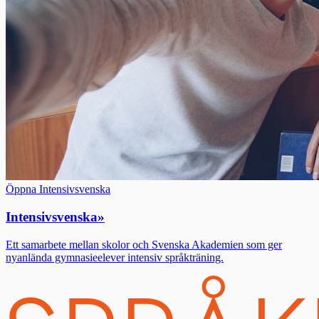
Öppna Intensivsvenska
Intensivsvenska
»
Ett samarbete mellan skolor och Svenska Akademien som ger
nyanlända gymnasieelever intensiv språkträning.