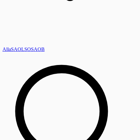
Alla
SAOL
SO
SAOB