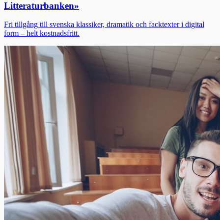
Litteraturbanken
»
Fri tillgång till svenska klassiker, dramatik och facktexter i digital
form – helt kostnadsfritt.