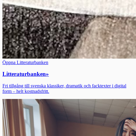
Öppna Litteraturbanken
Litteraturbanken
»
Fri tillgång till svenska klassiker, dramatik och facktexter i digital
form – helt kostnadsfritt.