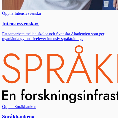
Öppna Intensivsvenska
Intensivsvenska
»
Ett samarbete mellan skolor och Svenska Akademien som ger
nyanlända gymnasieelever intensiv språkträning.
Öppna Språkbanken
Språkbanken
»