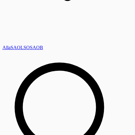
Alla
SAOL
SO
SAOB