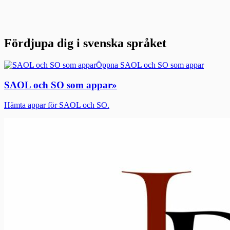
Fördjupa dig i svenska språket
Öppna SAOL och SO som appar
SAOL och SO som appar
»
Hämta appar för SAOL och SO.