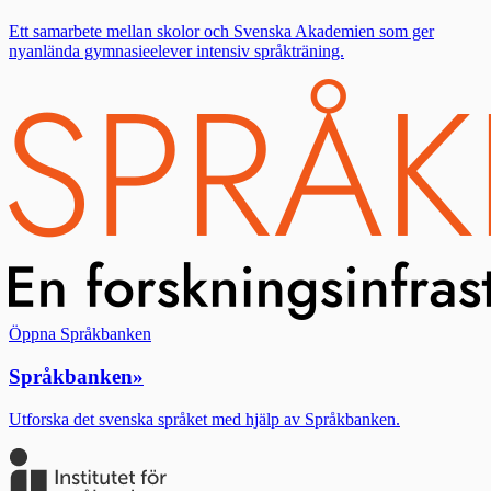
Ett samarbete mellan skolor och Svenska Akademien som ger
nyanlända gymnasieelever intensiv språkträning.
Öppna Språkbanken
Språkbanken
»
Utforska det svenska språket med hjälp av Språkbanken.