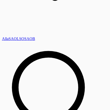
Alla
SAOL
SO
SAOB