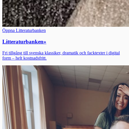
Öppna Litteraturbanken
Litteraturbanken
»
Fri tillgång till svenska klassiker, dramatik och facktexter i digital
form – helt kostnadsfritt.