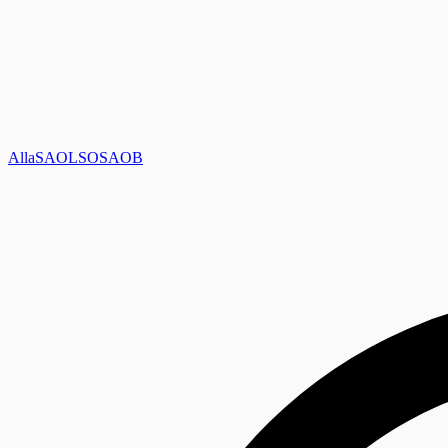
Alla
SAOL
SO
SAOB