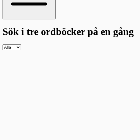
Sök i tre ordböcker
på en gång