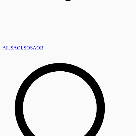
Alla
SAOL
SO
SAOB