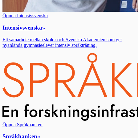
Öppna Intensivsvenska
Intensivsvenska
»
Ett samarbete mellan skolor och Svenska Akademien som ger
nyanlända gymnasieelever intensiv språkträning.
Öppna Språkbanken
Språkbanken
»