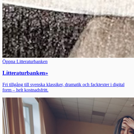
Öppna Litteraturbanken
Litteraturbanken
»
Fri tillgång till svenska klassiker, dramatik och facktexter i digital
form – helt kostnadsfritt.