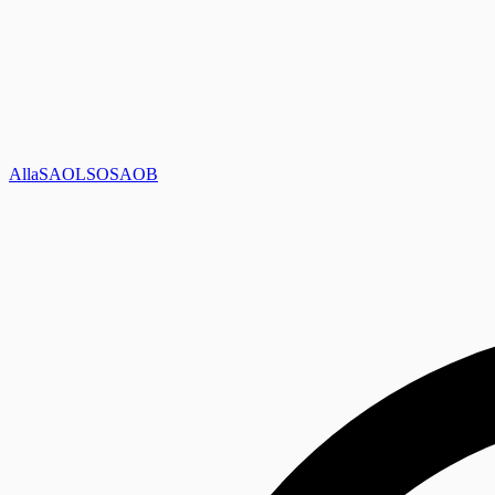
Alla
SAOL
SO
SAOB