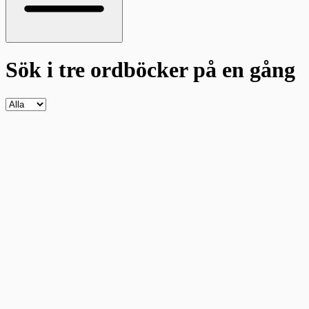
Sök i tre ordböcker
på en gång