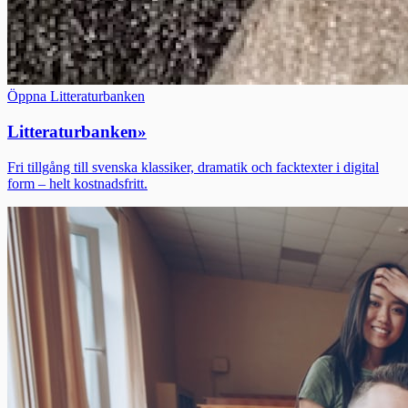
Öppna Litteraturbanken
Litteraturbanken
»
Fri tillgång till svenska klassiker, dramatik och facktexter i digital
form – helt kostnadsfritt.