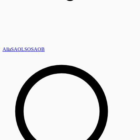
Alla
SAOL
SO
SAOB