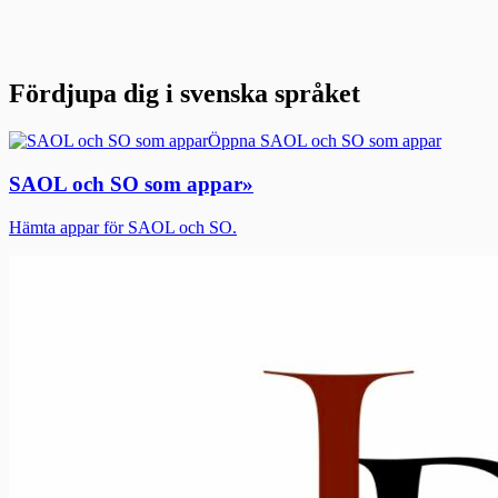
Fördjupa dig i svenska språket
Öppna SAOL och SO som appar
SAOL och SO som appar
»
Hämta appar för SAOL och SO.