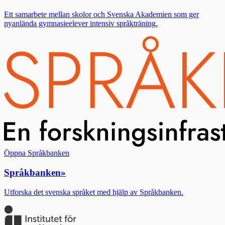
Ett samarbete mellan skolor och Svenska Akademien som ger
nyanlända gymnasieelever intensiv språkträning.
Öppna Språkbanken
Språkbanken
»
Utforska det svenska språket med hjälp av Språkbanken.