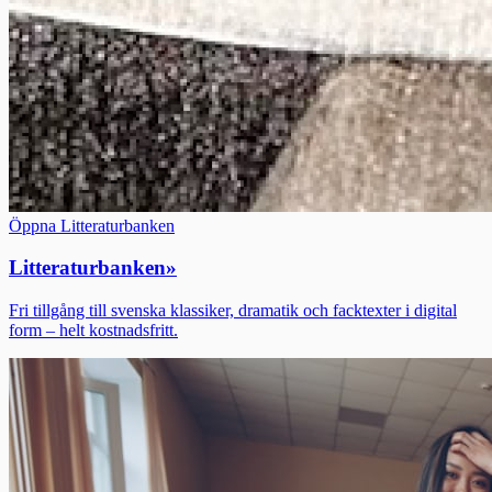
Öppna Litteraturbanken
Litteraturbanken
»
Fri tillgång till svenska klassiker, dramatik och facktexter i digital
form – helt kostnadsfritt.