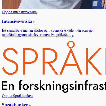
Öppna Intensivsvenska
Intensivsvenska
»
Ett samarbete mellan skolor och Svenska Akademien som ger
nyanlända gymnasieelever intensiv språkträning.
Öppna Språkbanken
Språkbanken
»