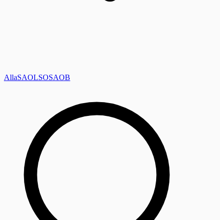
Alla
SAOL
SO
SAOB