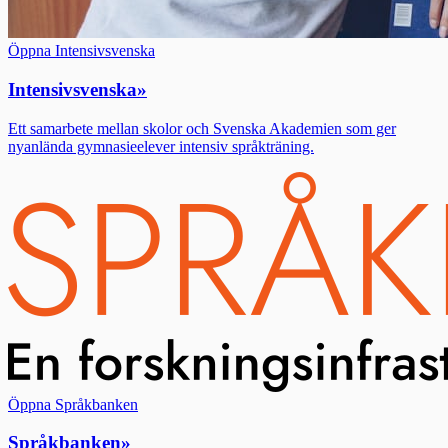
Öppna Intensivsvenska
Intensivsvenska
»
Ett samarbete mellan skolor och Svenska Akademien som ger
nyanlända gymnasieelever intensiv språkträning.
Öppna Språkbanken
Språkbanken
»