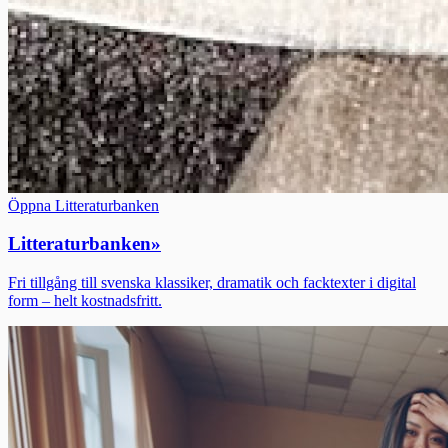
Öppna Litteraturbanken
Litteraturbanken
»
Fri tillgång till svenska klassiker, dramatik och facktexter i digital
form – helt kostnadsfritt.