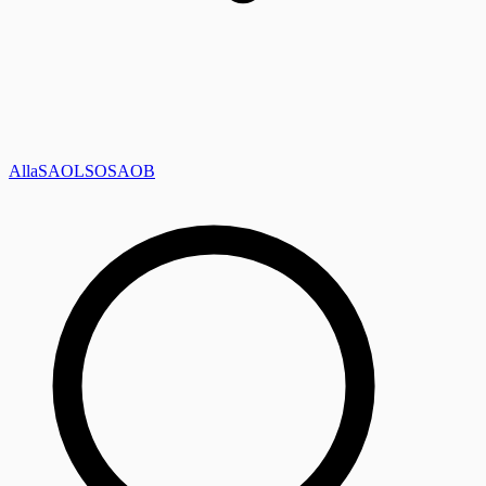
Alla
SAOL
SO
SAOB