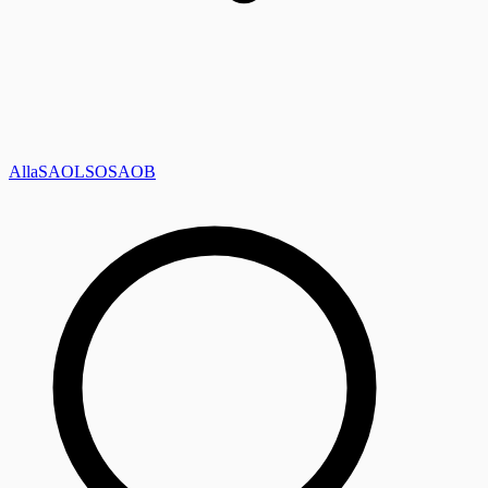
Alla
SAOL
SO
SAOB