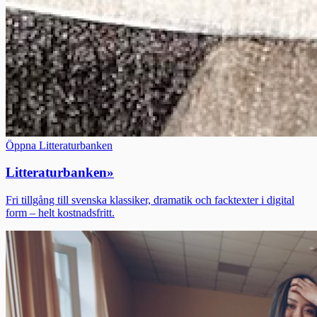
Öppna Litteraturbanken
Litteraturbanken
»
Fri tillgång till svenska klassiker, dramatik och facktexter i digital
form – helt kostnadsfritt.