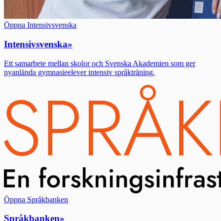
Öppna Intensivsvenska
Intensivsvenska
»
Ett samarbete mellan skolor och Svenska Akademien som ger
nyanlända gymnasieelever intensiv språkträning.
Öppna Språkbanken
Språkbanken
»