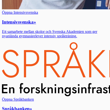
Öppna Intensivsvenska
Intensivsvenska
»
Ett samarbete mellan skolor och Svenska Akademien som ger
nyanlända gymnasieelever intensiv språkträning.
Öppna Språkbanken
Språkbanken
»