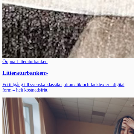
Öppna Litteraturbanken
Litteraturbanken
»
Fri tillgång till svenska klassiker, dramatik och facktexter i digital
form – helt kostnadsfritt.