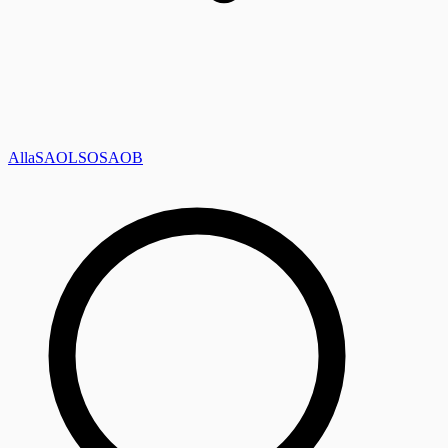
Alla
SAOL
SO
SAOB