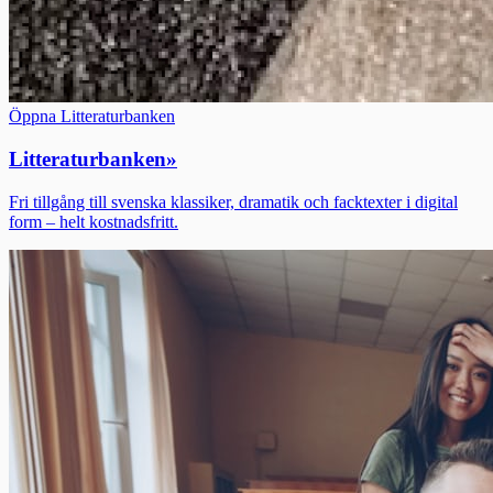
Öppna Litteraturbanken
Litteraturbanken
»
Fri tillgång till svenska klassiker, dramatik och facktexter i digital
form – helt kostnadsfritt.