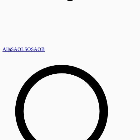
Alla
SAOL
SO
SAOB