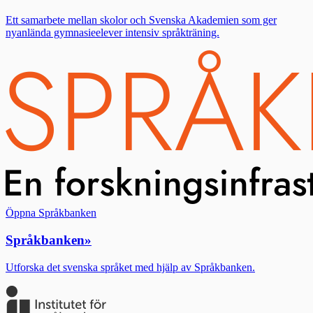
Ett samarbete mellan skolor och Svenska Akademien som ger
nyanlända gymnasieelever intensiv språkträning.
Öppna Språkbanken
Språkbanken
»
Utforska det svenska språket med hjälp av Språkbanken.