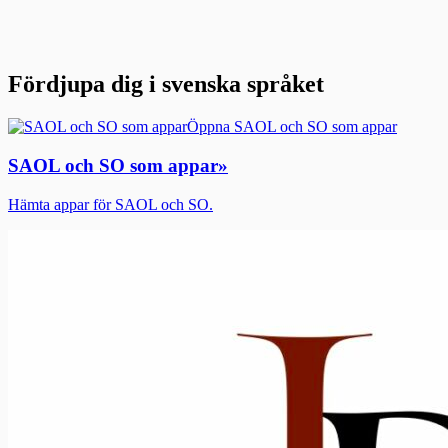
Fördjupa dig i svenska språket
Öppna SAOL och SO som appar
SAOL och SO som appar
»
Hämta appar för SAOL och SO.