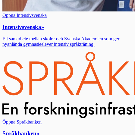
Öppna Intensivsvenska
Intensivsvenska
»
Ett samarbete mellan skolor och Svenska Akademien som ger
nyanlända gymnasieelever intensiv språkträning.
Öppna Språkbanken
Språkbanken
»