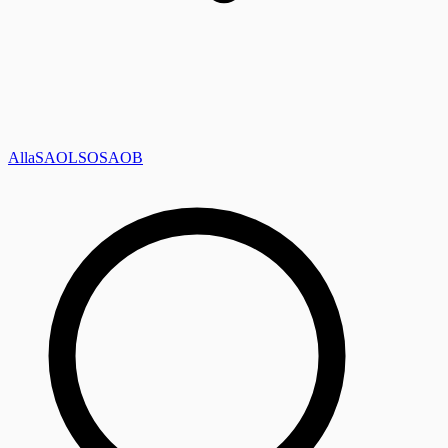
Alla
SAOL
SO
SAOB