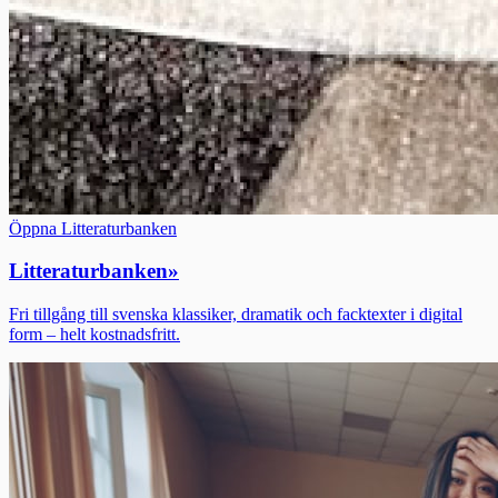
Öppna Litteraturbanken
Litteraturbanken
»
Fri tillgång till svenska klassiker, dramatik och facktexter i digital
form – helt kostnadsfritt.