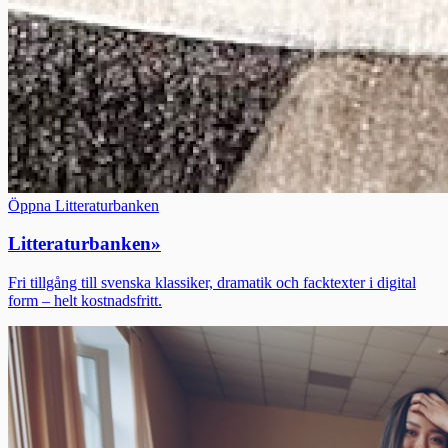
Öppna Litteraturbanken
Litteraturbanken
»
Fri tillgång till svenska klassiker, dramatik och facktexter i digital
form – helt kostnadsfritt.