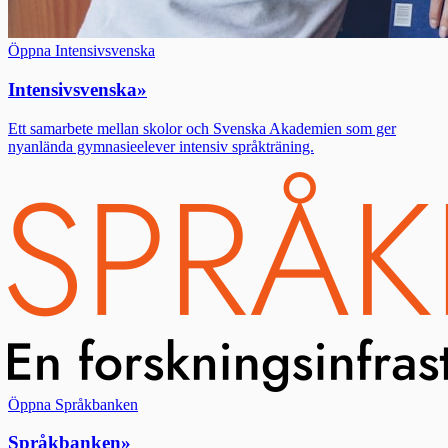
Öppna Intensivsvenska
Intensivsvenska
»
Ett samarbete mellan skolor och Svenska Akademien som ger
nyanlända gymnasieelever intensiv språkträning.
Öppna Språkbanken
Språkbanken
»