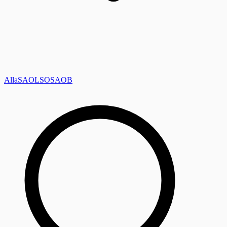
Alla
SAOL
SO
SAOB