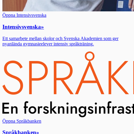
Öppna Intensivsvenska
Intensivsvenska
»
Ett samarbete mellan skolor och Svenska Akademien som ger
nyanlända gymnasieelever intensiv språkträning.
Öppna Språkbanken
Språkbanken
»