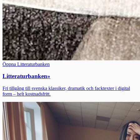
Öppna Litteraturbanken
Litteraturbanken
»
Fri tillgång till svenska klassiker, dramatik och facktexter i digital
form – helt kostnadsfritt.