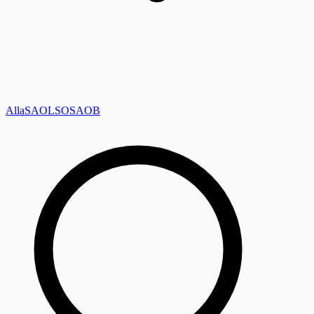
Alla
SAOL
SO
SAOB