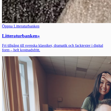
Öppna Litteraturbanken
Litteraturbanken
»
Fri tillgång till svenska klassiker, dramatik och facktexter i digital
form – helt kostnadsfritt.