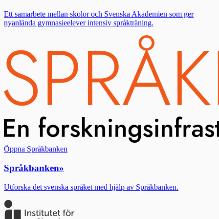
Ett samarbete mellan skolor och Svenska Akademien som ger
nyanlända gymnasieelever intensiv språkträning.
Öppna Språkbanken
Språkbanken
»
Utforska det svenska språket med hjälp av Språkbanken.