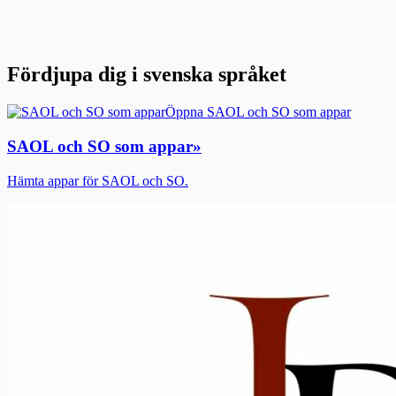
Fördjupa dig i svenska språket
Öppna SAOL och SO som appar
SAOL och SO som appar
»
Hämta appar för SAOL och SO.