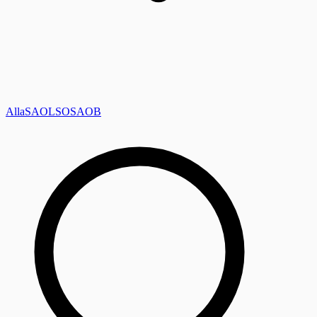
Alla
SAOL
SO
SAOB