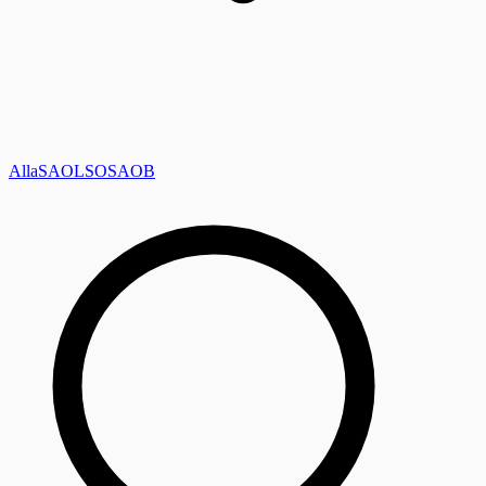
Alla
SAOL
SO
SAOB