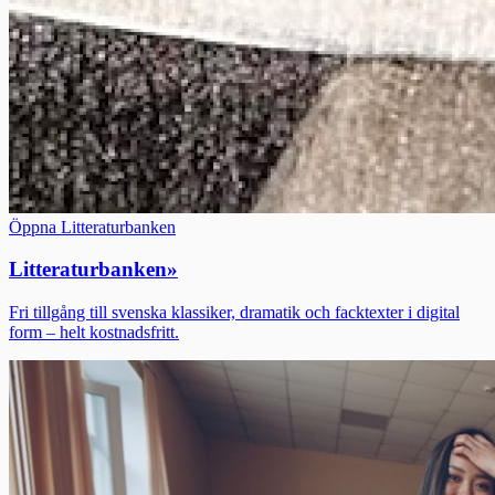
Öppna Litteraturbanken
Litteraturbanken
»
Fri tillgång till svenska klassiker, dramatik och facktexter i digital
form – helt kostnadsfritt.