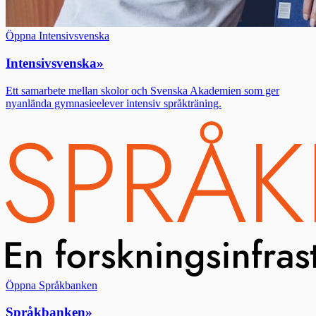
Öppna Intensivsvenska
Intensivsvenska
»
Ett samarbete mellan skolor och Svenska Akademien som ger
nyanlända gymnasieelever intensiv språkträning.
Öppna Språkbanken
Språkbanken
»