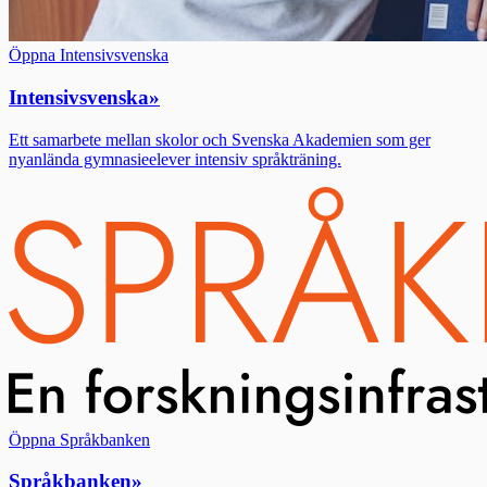
Öppna Intensivsvenska
Intensivsvenska
»
Ett samarbete mellan skolor och Svenska Akademien som ger
nyanlända gymnasieelever intensiv språkträning.
Öppna Språkbanken
Språkbanken
»