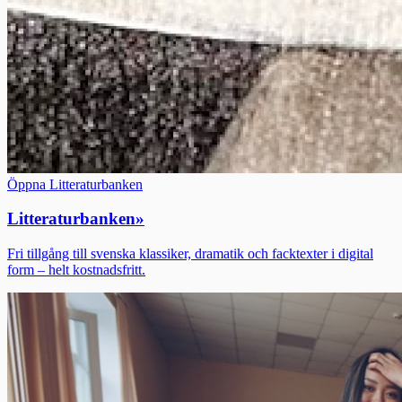
Öppna Litteraturbanken
Litteraturbanken
»
Fri tillgång till svenska klassiker, dramatik och facktexter i digital
form – helt kostnadsfritt.