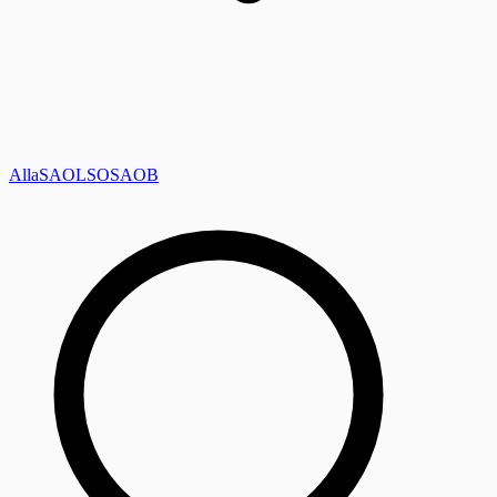
Alla
SAOL
SO
SAOB