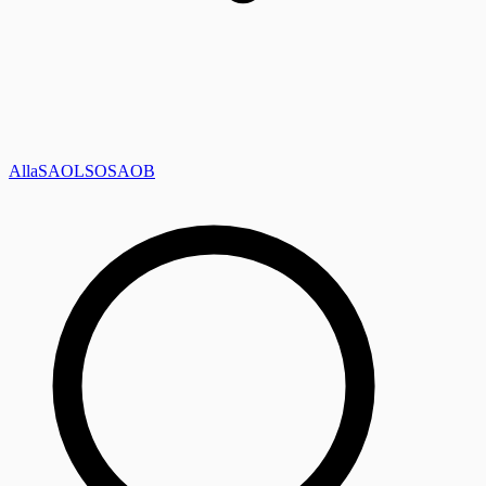
Alla
SAOL
SO
SAOB