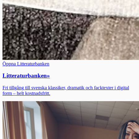
Öppna Litteraturbanken
Litteraturbanken
»
Fri tillgång till svenska klassiker, dramatik och facktexter i digital
form – helt kostnadsfritt.